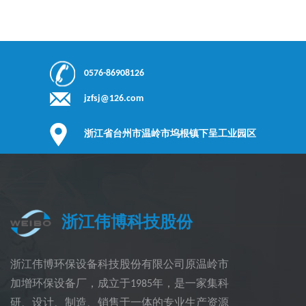
走。将纯化的纤维浆料浓缩至15％，通过加热使纸纤维膨胀，并进
行漂白以使再生纸具有光泽；将高浓度纸浆送至要制备的造纸设备
和与再生纸具有相同白度的新纸。2. 制作家用电器在新加坡和其他
地方，人们使用旧纸和其他废纸材料，卷成圆形细长的棍棒，用塑
料纸包裹...
了解更多
0576-86908126
jzfsj@126.com
浙江省台州市温岭市坞根镇下呈工业园区
浙江伟博科技股份
浙江伟博环保设备科技股份有限公司原温岭市
加增环保设备厂，成立于1985年，是一家集科
研、设计、制造、销售于一体的专业生产资源