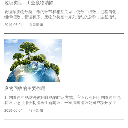
垃圾类型 - 工业废物清除
要理顺废物分类工作的环节和相互关系，使分工细致，过程简化，
组织细致，管理有序。废物分类是一系列活动的总称，这些活动根
据某些标准对废物进行分类，存储和分类，并将其转化为公共资
2019-06-04
公司新闻
源。有必要协调分类存储的推广，分类分发和分类转移，还必须促
进分类和收集。运输和分类处理。这些链接的主体，操作内容和要
求是不同的。他们应该被区别对待和合理化，特别是受试者之间的
关系。分类存储和分类的主体是公共的，分类和运输的主体是区域
管理者，分类收集和运输和分类的主体是企业。系统设计应确保这
些实体之间的相互促进和相互监督关系。一：可回收它主要包括五
类废纸，塑料，玻璃，金属和布。垃圾分类标记废纸：主要包括报
纸，期刊，书籍，各种包...
了解更多
废物回收的主要作用
1. 制造再生纸这是使用废纸的广泛方式。它不仅可用于制造再生包
装纸，还可用于制造再生新闻纸。一家法国造纸公司成功开发了新
闻纸再生的新工艺。这种新工艺，包括脱墨，纸纤维的净化，以及
2019-06-04
行业新闻
油墨和杂质的吸收，之后是造纸中的四个步骤。具体过程如下：根
据油墨类型，选择脱墨技术;将纸纤维和皂脱墨剂送入由两个室组成
的脱墨室中，使墨水和杂质随泡沫漂浮在表面上，并被抽吸装置吸