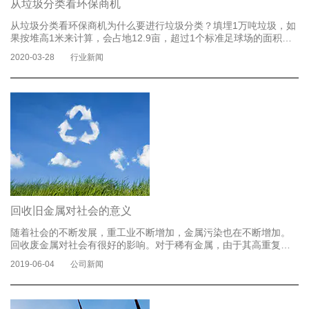
从垃圾分类看环保商机
从垃圾分类看环保商机为什么要进行垃圾分类？填埋1万吨垃圾，如
果按堆高1米来计算，会占地12.9亩，超过1个标准足球场的面积。
填埋一次性塑料制品，需要200年以上才能降解，并且使土质恶化，
2020-03-28
行业新闻
农作物减产。一节一号电池烂在土地里，能使1立方米的土壤失去利
用价值;一粒纽扣电池可使600吨水受到污染，相当于一个人一生的
饮水量。如果生活垃圾不进行分类，不但浪费了宝贵的自然资源，
而且会加大处置成本，占用更多的土地资源，造成更大的环境污
染，严重影响人民的身体健康。1吨餐厨垃圾经生物处理后可生产
0.3吨肥料。回收1吨废钢铁可炼好钢0.9吨;废旧易拉罐可无数次循环
再利用，每次循环可节能95%左右。回收一吨废纸，可重...
了解更
多
回收旧金属对社会的意义
随着社会的不断发展，重工业不断增加，金属污染也在不断增加。
回收废金属对社会有很好的影响。对于稀有金属，由于其高重复使
用价值和社会意义，它在许多应用中引起了人们的关注。凭借对回
2019-06-04
公司新闻
收行业的深刻理解及其在服务领域的领导地位，公司已成为一家享
有盛誉的专业回收服务提供商，集专业的服务体系和先进的后处理
技术为国家环保事业做出了贡献。贡献。在实践中，有许多稀有金
属可以重复使用，而另一些则不然。因此，可以在再循环时使用的