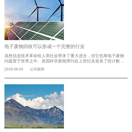
再生废锡将更高，并且不可用的自然价格将更低。然而，这些材料
通常在正常情况下可重复使用，因此稀有金属回收已成为每个人感
兴趣的回收行业。如果随意处理这些废金属，不仅会造成环境污
染，还会浪费有限的金属...
了解更多
电子废物回收可以形成一个完整的行业
虽然信息技术革命给人类社会带来了重大进步，但它也将电子废物
问题置于世界之中。美国科学新闻周刊在上世纪末发表了统计数
据。英国每年只有100万台个人电脑被淘汰。当时，丢弃的软盘丢弃
2019-06-04
公司新闻
了世界，每隔21秒就被添加到一起。 *可以形成一个110层的“摩天大
楼”。如果将这些电子废物变成废物，就不应低估它们的经济和环境
价值。铝，铁，铜和锌等金属原料的回收可带来可观的利润。在铝
的情况下，用于回收铝的能量仅为通过采矿生产铝所消耗的能量的
5％。 在英国，废旧电子产品的回收和再循环已形成一个完整的链
条，已成为循环经济的重要产业。一些公司还将废旧电子回收和慈
善活动联系起来，以实现经济和社会效益的“双丰收”。 （“半月谈...
了解更多